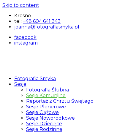
Skip to content
Krosno
tel:
+48 604 641 343
joanna@fotografiasmyka.pl
facebook
instagram
Fotografia Smyka
Fotografia
Fotograf
Sesje
Smyka
Krosno
Fotografia Ślubna
Joanna
Sesje Komunijne
Urbanek
Reportaż z Chrztu Świętego
Smyka
Sesje Plenerowe
Sesje Ciążowe
Sesje Noworodkowe
Sesje Dziecięce
Sesje Rodzinne