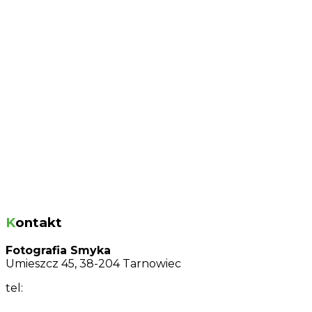
Kontakt
Fotografia Smyka
Umieszcz 45, 38-204 Tarnowiec
tel:
+48 604 641 343
joanna@fotografiasmyka.pl