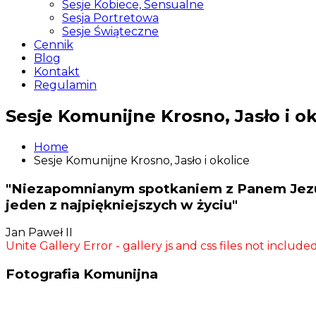
Sesje Kobiece, Sensualne
Sesja Portretowa
Sesje Świąteczne
Cennik
Blog
Kontakt
Regulamin
Sesje Komunijne Krosno, Jasło i ok
Home
Sesje Komunijne Krosno, Jasło i okolice
"Niezapomnianym spotkaniem z Panem Jezus
jeden z najpiękniejszych w życiu"
Jan Paweł II
Unite Gallery Error - gallery js and css files not inclu
Fotografia Komunijna