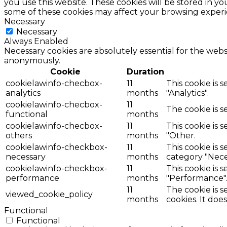
you use this website. These cookies will be stored in y
some of these cookies may affect your browsing experi
Necessary
Necessary
Always Enabled
Necessary cookies are absolutely essential for the websi
anonymously.
Cookie
Duration
cookielawinfo-checbox-
11
This cookie is 
analytics
months
"Analytics".
cookielawinfo-checbox-
11
The cookie is 
functional
months
cookielawinfo-checbox-
11
This cookie is 
others
months
"Other.
cookielawinfo-checkbox-
11
This cookie is 
necessary
months
category "Nece
cookielawinfo-checkbox-
11
This cookie is 
performance
months
"Performance"
11
The cookie is 
viewed_cookie_policy
months
cookies. It doe
Functional
Functional