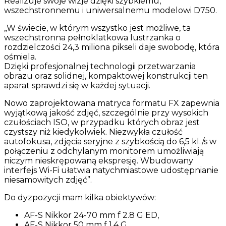
Realizuje swoje wizje dzięki szybkiemu,
wszechstronnemu i uniwersalnemu modelowi D750.
„W świecie, w którym wszystko jest możliwe, ta
wszechstronna pełnoklatkowa lustrzanka o
rozdzielczości 24,3 miliona pikseli daje swobodę, która
ośmiela.
Dzięki profesjonalnej technologii przetwarzania
obrazu oraz solidnej, kompaktowej konstrukcji ten
aparat sprawdzi się w każdej sytuacji.
Nowo zaprojektowana matryca formatu FX zapewnia
wyjątkową jakość zdjęć, szczególnie przy wysokich
czułościach ISO, w przypadku których obraz jest
czystszy niż kiedykolwiek. Niezwykła czułość
autofokusa, zdjęcia seryjne z szybkością do 6,5 kl./s w
połączeniu z odchylanym monitorem umożliwiają
niczym nieskrępowaną ekspresję. Wbudowany
interfejs Wi-Fi ułatwia natychmiastowe udostępnianie
niesamowitych zdjęć”.
Do dyzpozycji mam kilka obiektywów:
AF-S Nikkor 24-70 mm f 2.8 G ED,
AF-S Nikkor 50 mm f 1.4 G