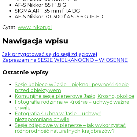
AF-S Nikkor 85 f 1.8 G
SIGMA ART 35 mm f 1.4 DG
AF-S Nikkor 70-300 f 4.5 -5.6 G IF-ED
Cytat:
www. nikon.pl
Nawigacja wpisu
Jak przygotować się do sesji zdjęciowej
Zapraszam na SESJE WIELKANOCNO – WIOSENNE
Ostatnie wpisy
Sesje kobiece w Jaśle – piękno i pewność siebie
przed obiektywem
Komunijne sesje plenerowe Jasło, Krosno, okolice
Fotografia rodzinna w Krośnie – uchwyć ważne
chwile
Fotografia ślubna w Jasle – uchwyć
niezapomniane chwile
Sesje zdjęciowe w plenerze – jak wykorzystać
różnorodność naturalnych krajobrazów?