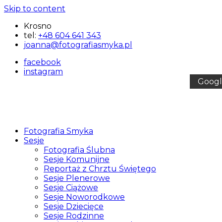
Skip to content
Krosno
tel:
+48 604 641 343
joanna@fotografiasmyka.pl
facebook
instagram
Googl
Fotografia Smyka
Fotografia
Fotograf
Sesje
Smyka
Krosno
Fotografia Ślubna
Joanna
Sesje Komunijne
Urbanek
Reportaż z Chrztu Świętego
Smyka
Sesje Plenerowe
Sesje Ciążowe
Sesje Noworodkowe
Sesje Dziecięce
Sesje Rodzinne